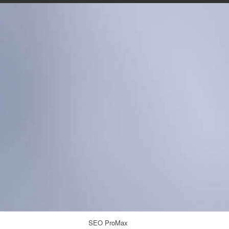
Skip
to
content
SEO ProMax