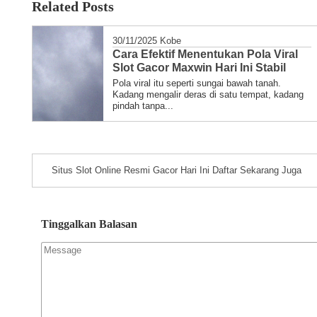
Related Posts
30/11/2025
Kobe
Cara Efektif Menentukan Pola Viral
Slot Gacor Maxwin Hari Ini Stabil
Pola viral itu seperti sungai bawah tanah.
Kadang mengalir deras di satu tempat, kadang
pindah tanpa...
Situs Slot Online Resmi Gacor Hari Ini Daftar Sekarang Juga
Tinggalkan Balasan