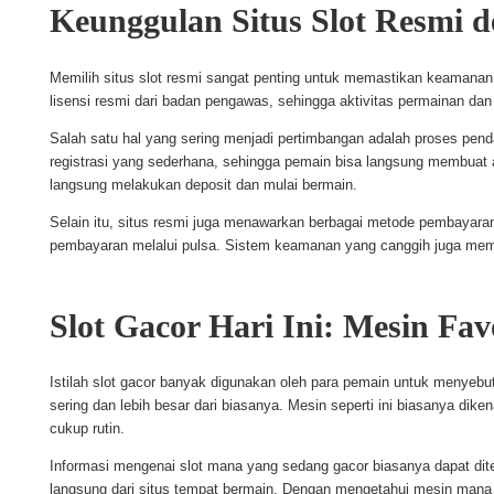
Keunggulan Situs Slot Resmi 
Memilih situs slot resmi sangat penting untuk memastikan keamana
lisensi resmi dari badan pengawas, sehingga aktivitas permainan dan 
Salah satu hal yang sering menjadi pertimbangan adalah proses pend
registrasi yang sederhana, sehingga pemain bisa langsung membuat ak
langsung melakukan deposit dan mulai bermain.
Selain itu, situs resmi juga menawarkan berbagai metode pembayaran y
pembayaran melalui pulsa. Sistem keamanan yang canggih juga memas
Slot Gacor Hari Ini: Mesin Fa
Istilah slot gacor banyak digunakan oleh para pemain untuk menyeb
sering dan lebih besar dari biasanya. Mesin seperti ini biasanya di
cukup rutin.
Informasi mengenai slot mana yang sedang gacor biasanya dapat dit
langsung dari situs tempat bermain. Dengan mengetahui mesin man