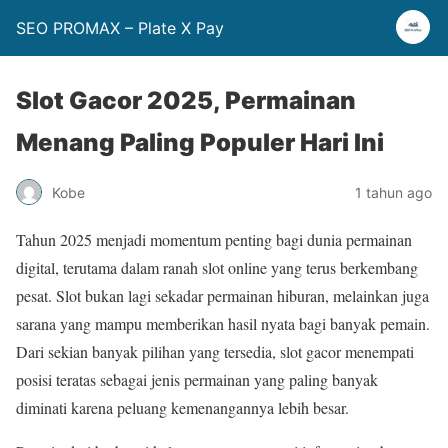
SEO PROMAX – Plate X Pay
Slot Gacor 2025, Permainan
Menang Paling Populer Hari Ini
Kobe
1 tahun ago
Tahun 2025 menjadi momentum penting bagi dunia permainan
digital, terutama dalam ranah slot online yang terus berkembang
pesat. Slot bukan lagi sekadar permainan hiburan, melainkan juga
sarana yang mampu memberikan hasil nyata bagi banyak pemain.
Dari sekian banyak pilihan yang tersedia, slot gacor menempati
posisi teratas sebagai jenis permainan yang paling banyak
diminati karena peluang kemenangannya lebih besar.