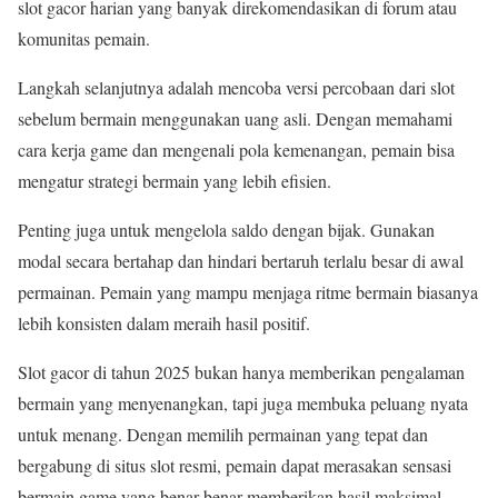
slot gacor harian yang banyak direkomendasikan di forum atau
komunitas pemain.
Langkah selanjutnya adalah mencoba versi percobaan dari slot
sebelum bermain menggunakan uang asli. Dengan memahami
cara kerja game dan mengenali pola kemenangan, pemain bisa
mengatur strategi bermain yang lebih efisien.
Penting juga untuk mengelola saldo dengan bijak. Gunakan
modal secara bertahap dan hindari bertaruh terlalu besar di awal
permainan. Pemain yang mampu menjaga ritme bermain biasanya
lebih konsisten dalam meraih hasil positif.
Slot gacor di tahun 2025 bukan hanya memberikan pengalaman
bermain yang menyenangkan, tapi juga membuka peluang nyata
untuk menang. Dengan memilih permainan yang tepat dan
bergabung di situs slot resmi, pemain dapat merasakan sensasi
bermain game yang benar-benar memberikan hasil maksimal