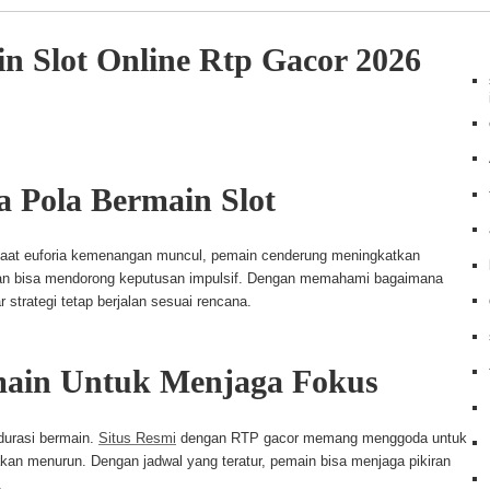
n Slot Online Rtp Gacor 2026
 Pola Bermain Slot
 Saat euforia kemenangan muncul, pemain cenderung meningkatkan
lahan bisa mendorong keputusan impulsif. Dengan memahami bagaimana
strategi tetap berjalan sesuai rencana.
ain Untuk Menjaga Fokus
durasi bermain.
Situs Resmi
dengan RTP gacor memang menggoda untuk
kan menurun. Dengan jadwal yang teratur, pemain bisa menjaga pikiran
.