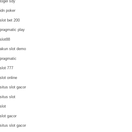
togel sdy
idn poker
slot bet 200
pragmatic play
slot88
akun slot demo
pragmatic
slot 777
slot online
situs slot gacor
situs slot
slot
slot gacor
situs slot gacor