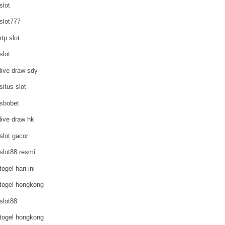
slot
slot777
rtp slot
slot
live draw sdy
situs slot
sbobet
live draw hk
slot gacor
slot88 resmi
togel hari ini
togel hongkong
slot88
togel hongkong