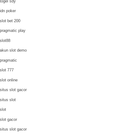
togel sdy
idn poker
slot bet 200
pragmatic play
slot88
akun slot demo
pragmatic
slot 777
slot online
situs slot gacor
situs slot
slot
slot gacor
situs slot gacor