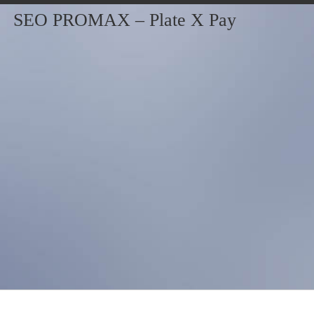
SEO PROMAX – Plate X Pay
Primary