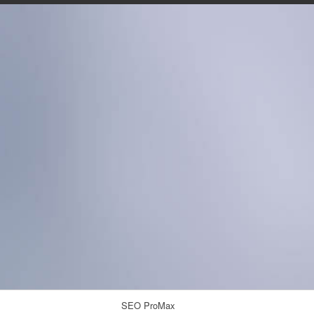
Skip
to
content
SEO ProMax