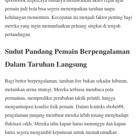
pemain judi bola bisa segera menempatkan taruhan tanpa
kehilangan momentum. Kecepatan ini menjadi faktor penting bagi
mereka yang ingin memanfaatkan peluang singkat di tengah
pertandingan.
Sudut Pandang Pemain Berpengalaman
Dalam Taruhan Langsung
Bagi bettor berpengalaman, taruhan live bukan sekadar hiburan,
melainkan arena strategi. Mereka terbiasa membaca pola
permainan, memprediksi perubahan taktik pelatih, hingga
mengantisipasi kondisi fisik pemain. Dalam konteks sbobet88,
pengalaman panjang membuat mereka lebih tenang menghadapi
fluktuasi odds. Mereka tahu kapan harus menunggu dan kapan
harus segera mengambil keputusan untuk memaksimalkan