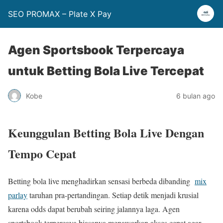
SEO PROMAX – Plate X Pay
Agen Sportsbook Terpercaya
untuk Betting Bola Live Tercepat
Kobe
6 bulan ago
Keunggulan Betting Bola Live Dengan
Tempo Cepat
Betting bola live menghadirkan sensasi berbeda dibanding
mix
parlay
taruhan pra-pertandingan. Setiap detik menjadi krusial
karena odds dapat berubah seiring jalannya laga. Agen
sportsbook terpercaya biasanya menawarkan akses cepat agar