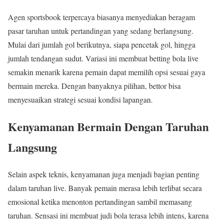
Agen sportsbook terpercaya biasanya menyediakan beragam
pasar taruhan untuk pertandingan yang sedang berlangsung.
Mulai dari jumlah gol berikutnya, siapa pencetak gol, hingga
jumlah tendangan sudut. Variasi ini membuat betting bola live
semakin menarik karena pemain dapat memilih opsi sesuai gaya
bermain mereka. Dengan banyaknya pilihan, bettor bisa
menyesuaikan strategi sesuai kondisi lapangan.
Kenyamanan Bermain Dengan Taruhan
Langsung
Selain aspek teknis, kenyamanan juga menjadi bagian penting
dalam taruhan live. Banyak pemain merasa lebih terlibat secara
emosional ketika menonton pertandingan sambil memasang
taruhan. Sensasi ini membuat judi bola terasa lebih intens, karena