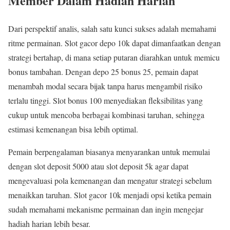
Member Dalam Hadiah Harian
Dari perspektif analis, salah satu kunci sukses adalah memahami
ritme permainan. Slot gacor depo 10k dapat dimanfaatkan dengan
strategi bertahap, di mana setiap putaran diarahkan untuk memicu
bonus tambahan. Dengan depo 25 bonus 25, pemain dapat
menambah modal secara bijak tanpa harus mengambil risiko
terlalu tinggi. Slot bonus 100 menyediakan fleksibilitas yang
cukup untuk mencoba berbagai kombinasi taruhan, sehingga
estimasi kemenangan bisa lebih optimal.
Pemain berpengalaman biasanya menyarankan untuk memulai
dengan slot deposit 5000 atau slot deposit 5k agar dapat
mengevaluasi pola kemenangan dan mengatur strategi sebelum
menaikkan taruhan. Slot gacor 10k menjadi opsi ketika pemain
sudah memahami mekanisme permainan dan ingin mengejar
hadiah harian lebih besar.