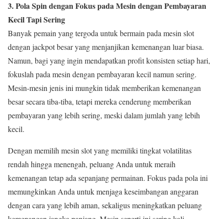
3. Pola Spin dengan Fokus pada Mesin dengan Pembayaran
Kecil Tapi Sering
Banyak pemain yang tergoda untuk bermain pada mesin slot
dengan jackpot besar yang menjanjikan kemenangan luar biasa.
Namun, bagi yang ingin mendapatkan profit konsisten setiap hari,
fokuslah pada mesin dengan pembayaran kecil namun sering.
Mesin-mesin jenis ini mungkin tidak memberikan kemenangan
besar secara tiba-tiba, tetapi mereka cenderung memberikan
pembayaran yang lebih sering, meski dalam jumlah yang lebih
kecil.
Dengan memilih mesin slot yang memiliki tingkat volatilitas
rendah hingga menengah, peluang Anda untuk meraih
kemenangan tetap ada sepanjang permainan. Fokus pada pola ini
memungkinkan Anda untuk menjaga keseimbangan anggaran
dengan cara yang lebih aman, sekaligus meningkatkan peluang
kemenangan jangka panjang. Mesin seperti ini sering kali