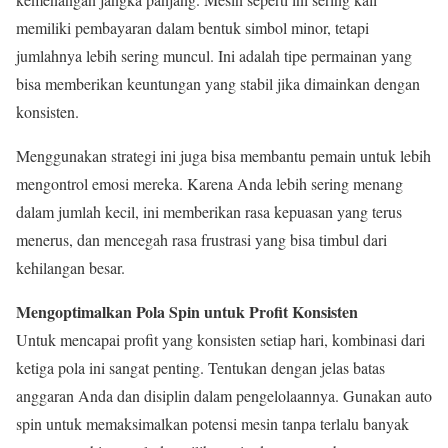
memiliki pembayaran dalam bentuk simbol minor, tetapi
jumlahnya lebih sering muncul. Ini adalah tipe permainan yang
bisa memberikan keuntungan yang stabil jika dimainkan dengan
konsisten.
Menggunakan strategi ini juga bisa membantu pemain untuk lebih
mengontrol emosi mereka. Karena Anda lebih sering menang
dalam jumlah kecil, ini memberikan rasa kepuasan yang terus
menerus, dan mencegah rasa frustrasi yang bisa timbul dari
kehilangan besar.
Mengoptimalkan Pola Spin untuk Profit Konsisten
Untuk mencapai profit yang konsisten setiap hari, kombinasi dari
ketiga pola ini sangat penting. Tentukan dengan jelas batas
anggaran Anda dan disiplin dalam pengelolaannya. Gunakan auto
spin untuk memaksimalkan potensi mesin tanpa terlalu banyak