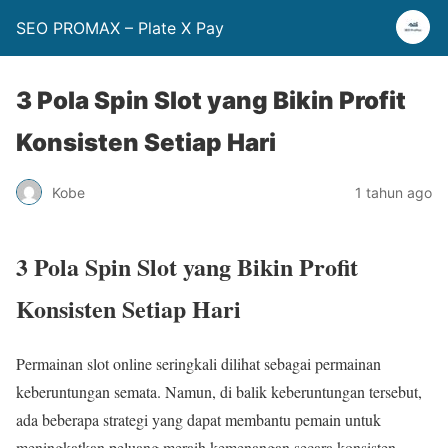
SEO PROMAX – Plate X Pay
3 Pola Spin Slot yang Bikin Profit
Konsisten Setiap Hari
Kobe
1 tahun ago
3 Pola Spin Slot yang Bikin Profit
Konsisten Setiap Hari
Permainan slot online seringkali dilihat sebagai permainan
keberuntungan semata. Namun, di balik keberuntungan tersebut,
ada beberapa strategi yang dapat membantu pemain untuk
meningkatkan peluang meraih kemenangan secara konsisten.