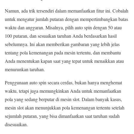
Namun, ada trik tersendiri dalam memanfaatkan fitur ini. Cobalah
untuk mengatur jumlah putaran dengan mempertimbangkan batas
waktu dan anggaran. Misalnya, pilih auto spin dengan 50 atau
100 putaran, dan sesuaikan taruhan Anda berdasarkan hasil
sebelumnya. Ini akan memberikan gambaran yang lebih jelas
tentang pola kemenangan pada mesin tertentu, dan membantu
Anda menentukan kapan saat yang tepat untuk menaikkan atau
menurunkan taruhan.
Penggunaan auto spin secara cerdas, bukan hanya menghemat
waktu, tetapi juga memungkinkan Anda untuk memanfaatkan
pola yang sedang berputar di mesin slot. Dalam banyak kasus,
mesin slot akan menunjukkan pola kemenangan tertentu setelah
sejumlah putaran, yang bisa dimanfaatkan saat taruhan sudah
disesuaikan.